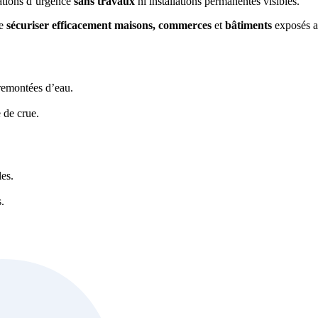
ations d’urgence
sans travaux
ni installations permanentes visibles.
de
sécuriser efficacement maisons, commerces
et
bâtiments
exposés 
 remontées d’eau.
 de crue.
les.
.